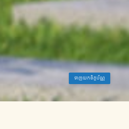
ទាញយកខិត្តប័ណ្ណ
គម្រោងទី១
បុរីអម្រឹត ឋានសួគ៌